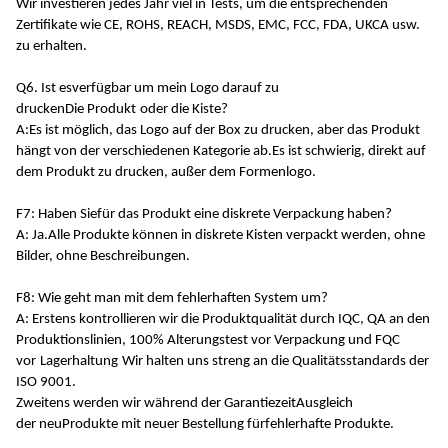
Wir investieren jedes Jahr viel in Tests, um die entsprechenden
Zertifikate wie CE, ROHS, REACH, MSDS, EMC, FCC, FDA, UKCA usw.
zu erhalten.
Q6. Ist es
verfügbar
um mein Logo darauf zu
drucken
Die
Produkt
oder die Kiste
?
A:
Es ist möglich, das Logo auf der Box zu drucken, aber das Produkt
hängt von der verschiedenen Kategorie ab.Es ist schwierig, direkt auf
dem Produkt zu drucken, außer dem Formenlogo.
F7: Haben Sie
für das Produkt eine diskrete Verpackung haben
?
A: Ja.
Alle Produkte können in diskrete Kisten verpackt werden, ohne
Bilder, ohne Beschreibungen.
F8: Wie geht man mit dem fehlerhaften System um?
A: Erstens kontrollieren wir die Produktqualität durch IQC, QA an den
Produktionslinien, 100% Alterungstest vor Verpackung und FQC
vor
Lagerhaltung
Wir halten uns streng an die Qualitätsstandards der
ISO 9001
.
Zweitens werden wir während der Garantiezeit
Ausgleich
der
neu
Produkte
mit neuer Bestellung für
fehlerhafte Produkte.