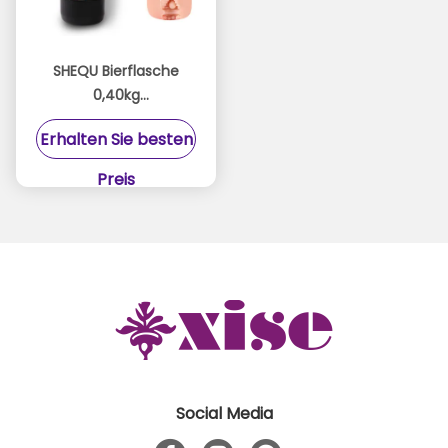
SHEQU Bierflasche
0,40kg
Handmaschinen
Erhalten Sie besten
Masturbator Spielzeug
mit realistischen
Preis
Muschi und Textur
Kanal
Social Media