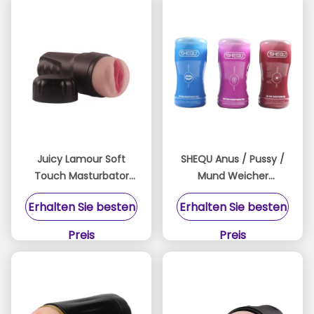
Juicy Lamour Soft
SHEQU Anus / Pussy /
Touch Masturbator
Mund Weicher
mit 3D Innenkanal und
Masturbator Spielzeug
Erhalten Sie besten
Erhalten Sie besten
wasserdichtem Design
TPR + PP für Männer
Preis
Preis