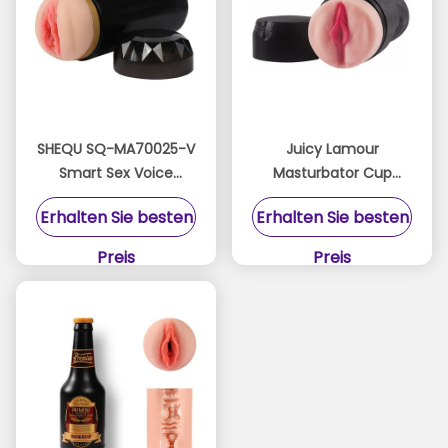
SHEQU SQ-MA70025-V
Juicy Lamour
Smart Sex Voice
Masturbator Cup
Masturbator Cup mit
Spielzeug mit
Erhalten Sie besten
Erhalten Sie besten
10
realistischer inneren
Vibrationsgeschwindigkeiten
Textur leicht zu
Preis
Preis
reinigen für Männer