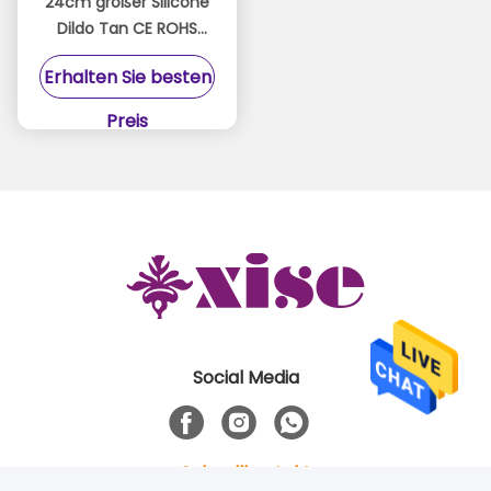
24cm großer Silicone
Dildo Tan CE ROHS
Zertifizierung für
Erhalten Sie besten
maximale Freude
Preis
Social Media
Schnellkontakt