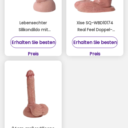
Lebensechter
Xise SQ-WBD10174
Silikondildo mit
Real Feel Doppel-
einfacher Dichte und
Silicon-Schwanz
Erhalten Sie besten
Erhalten Sie besten
glatter Oberfläche für
gebaut für ultimativen
maximalen Genuss
Komfort und
Preis
Preis
Leidenschaft