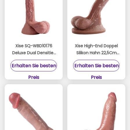
Xise SQ-WBD10176
Xise High-End Doppel
Deluxe Dual Densities
Silikon Hahn 22,5Cm
Silikon Penis 24cm Tan
Tan Farbe für
Erhalten Sie besten
Erhalten Sie besten
Haut Berührung für
maximale Freude
Frau
Preis
Preis