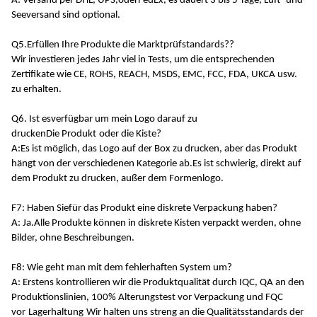
A: Versand per DHL, UPS,
oder
FedEx, es dauert 3 bis 5 Tage, Luft- und
Seeversand sind optional.
Q5.
Erfüllen Ihre Produkte die Marktprüfstandards?
?
Wir investieren jedes Jahr viel in Tests, um die entsprechenden
Zertifikate wie CE, ROHS, REACH, MSDS, EMC, FCC, FDA, UKCA usw.
zu erhalten.
Q6. Ist es
verfügbar
um mein Logo darauf zu
drucken
Die
Produkt
oder die Kiste
?
A:
Es ist möglich, das Logo auf der Box zu drucken, aber das Produkt
hängt von der verschiedenen Kategorie ab.Es ist schwierig, direkt auf
dem Produkt zu drucken, außer dem Formenlogo.
F7: Haben Sie
für das Produkt eine diskrete Verpackung haben
?
A: Ja.
Alle Produkte können in diskrete Kisten verpackt werden, ohne
Bilder, ohne Beschreibungen.
F8: Wie geht man mit dem fehlerhaften System um?
A: Erstens kontrollieren wir die Produktqualität durch IQC, QA an den
Produktionslinien, 100% Alterungstest vor Verpackung und FQC
vor
Lagerhaltung
Wir halten uns streng an die Qualitätsstandards der