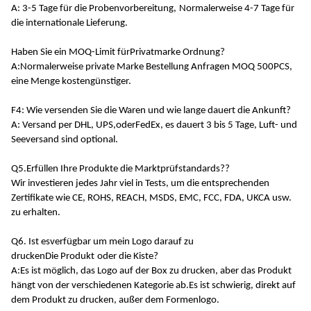
A: 3-5 Tage für die Probenvorbereitung,
Normalerweise 4-7 Tage für
die internationale Lieferung
.
Haben Sie ein MOQ-Limit für
Privatmarke
Ordnung?
A:
Normalerweise private Marke Bestellung Anfragen MOQ 500PCS,
eine Menge kostengünstiger
.
F4: Wie versenden Sie die Waren und wie lange dauert die Ankunft?
A: Versand per DHL, UPS,
oder
FedEx, es dauert 3 bis 5 Tage, Luft- und
Seeversand sind optional.
Q5.
Erfüllen Ihre Produkte die Marktprüfstandards?
?
Wir investieren jedes Jahr viel in Tests, um die entsprechenden
Zertifikate wie CE, ROHS, REACH, MSDS, EMC, FCC, FDA, UKCA usw.
zu erhalten.
Q6. Ist es
verfügbar
um mein Logo darauf zu
drucken
Die
Produkt
oder die Kiste
?
A:
Es ist möglich, das Logo auf der Box zu drucken, aber das Produkt
hängt von der verschiedenen Kategorie ab.Es ist schwierig, direkt auf
dem Produkt zu drucken, außer dem Formenlogo.