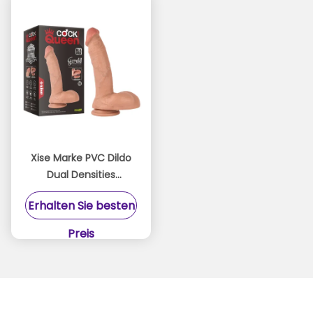
Xise Marke PVC Dildo
Dual Densities
Schwanz für Königin
Erhalten Sie besten
Klassiker Penis große
Größe 10,43 Zoll
Preis