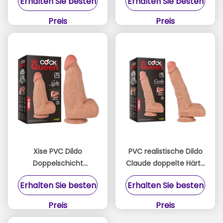
Erhalten Sie besten
Erhalten Sie besten
Durchmesser 6,2 cm
Frauen Sexspielzeug
Dicke Realistischer
Preis
Preis
Dildo
Xise PVC Dildo
PVC realistische Dildo
Doppelschicht
Claude doppelte Härte
Schwanz Für Königin
mit CE ROHS 8,46 Zoll
Erhalten Sie besten
Erhalten Sie besten
Großer Dildo 9,6 Zoll
für Frauen
Für Erwachsenen Sex
Preis
Preis